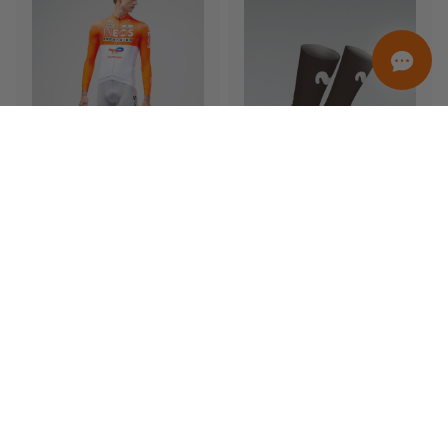
ORDINAMENTO
Promotion only
Only ready for delivery