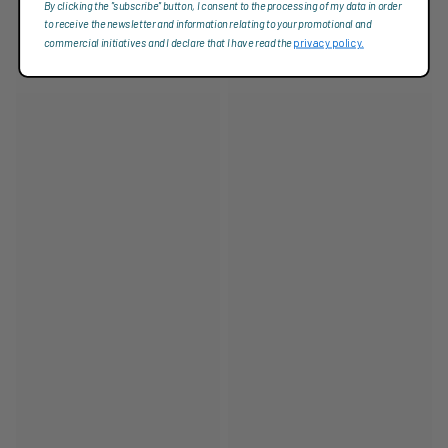
By clicking the "subscribe" button, I consent to the processing of my data in order
to receive the newsletter and information relating to your promotional and
commercial initiatives and I declare that I have read the
privacy policy.