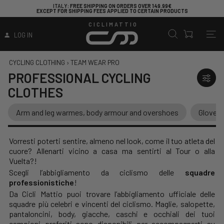
ITALY
: FREE SHIPPING ON ORDERS OVER 149.99€
ARE YO
CEPT FOR SHIPPING FEES APPLIED TO CERTAIN PRODUCTS
CICLIMATTIO
LOG IN
CYCLING CLOTHING
›
TEAM WEAR PRO
PROFESSIONAL CYCLING
CLOTHES
Arm and leg warmes, body armour and overshoes
Gloves 
Vorresti poterti sentire, almeno nel look, come il tuo atleta del
cuore? Allenarti vicino a casa ma sentirti al Tour o alla
Vuelta?!
Scegli l’abbigliamento da ciclismo delle
squadre
professionistiche
!
Da Cicli Mattio
puoi trovare l’abbigliamento ufficiale delle
squadre più celebri e vincenti del ciclismo.
Maglie
,
salopette,
pantaloncini
,
body
,
giacche
,
caschi
e
occhiali
dei tuoi
campioni preferiti sono disponibili per accompagnarti su