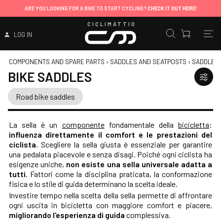
ARE YOU LOOKING FOR A BIKE TO START CYCLING?
CHECK IT OUT HERE!
CICLIMATTIO
LOG IN
COMPONENTS AND SPARE PARTS
›
SADDLES AND SEATPOSTS
›
SADDLES
BIKE SADDLES
Road bike saddles
La sella è un
componente
fondamentale della
bicicletta
:
influenza direttamente il comfort e le prestazioni del
ciclista
. Scegliere la sella giusta è essenziale per garantire
una pedalata piacevole e senza disagi. Poiché ogni ciclista ha
esigenze uniche,
non esiste una sella universale adatta a
tutti
. Fattori come la disciplina praticata, la conformazione
fisica e lo stile di guida determinano la scelta ideale.
Investire tempo nella scelta della sella permette di affrontare
ogni uscita in bicicletta con maggiore comfort e piacere,
migliorando l'esperienza di guida
complessiva.