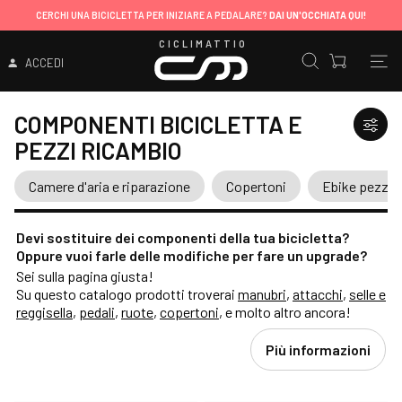
CERCHI UNA BICICLETTA PER INIZIARE A PEDALARE?
DAI UN'OCCHIATA QUI!
CICLIMATTIO
ACCEDI
COMPONENTI BICICLETTA E
PEZZI RICAMBIO
Camere d'aria e riparazione
Copertoni
Ebike pezzi d
Devi sostituire dei componenti della tua bicicletta?
Oppure vuoi farle delle modifiche per fare un upgrade?
Sei sulla pagina giusta!
Su questo catalogo prodotti troverai
manubri
,
attacchi
,
selle e
reggisella
,
pedali
,
ruote
,
copertoni
, e molto altro ancora!
Più informazioni