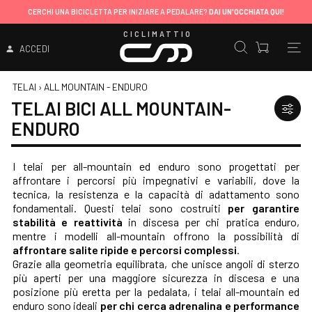
CERCHI UNA BICICLETTA PER INIZIARE A PEDALARE?
DAI UN'OCCHIATA QUI!
CICLIMATTIO
ACCEDI
TELAI
›
ALL MOUNTAIN - ENDURO
TELAI BICI ALL MOUNTAIN-
ENDURO
I telai per all-mountain ed enduro sono progettati per
affrontare i percorsi più impegnativi e variabili, dove la
tecnica, la resistenza e la capacità di adattamento sono
fondamentali. Questi telai sono costruiti
per garantire
stabilità e reattività
in discesa per chi pratica enduro,
mentre i modelli all-mountain offrono la possibilità di
affrontare salite ripide e percorsi complessi
.
Grazie alla geometria equilibrata, che unisce angoli di sterzo
più aperti per una maggiore sicurezza in discesa e una
posizione più eretta per la pedalata, i telai all-mountain ed
enduro sono ideali
per chi cerca adrenalina e performance