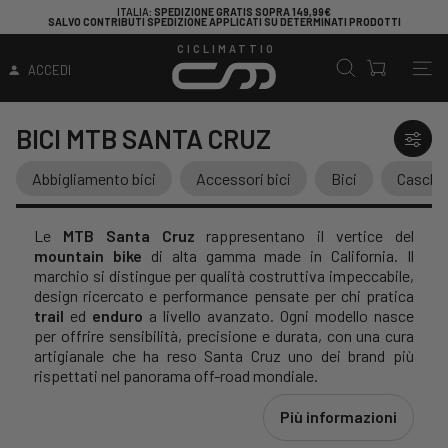
CERCHI UNA BICICLETTA PER INIZIARE A PEDALARE?
DAI UN'OCCHIATA QUI!
CICLIMATTIO
ACCEDI
BICI MTB SANTA CRUZ
Abbigliamento bici
Accessori bici
Bici
Caschi
Le
MTB Santa Cruz
rappresentano il vertice del
mountain bike
di alta gamma made in California. Il
marchio si distingue per qualità costruttiva impeccabile,
design ricercato e performance pensate per chi pratica
trail
ed
enduro
a livello avanzato. Ogni modello nasce
per offrire sensibilità, precisione e durata, con una cura
artigianale che ha reso Santa Cruz uno dei brand più
rispettati nel panorama off-road mondiale.
Più informazioni