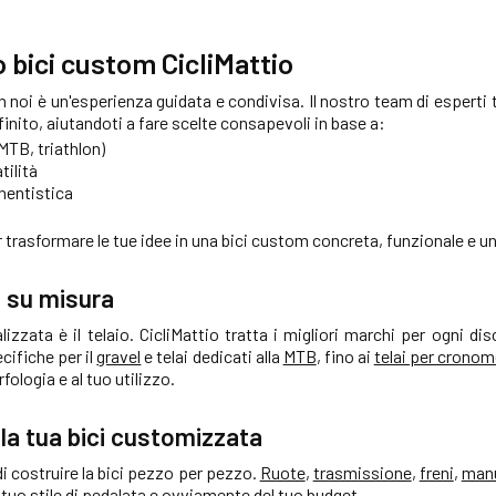
o bici custom CicliMattio
n noi è un'esperienza guidata e condivisa. Il nostro team di espert
inito, aiutandoti a fare scelte consapevoli in base a:
 MTB, triathlon)
tilità
nentistica
trasformare le tue idee in una bici custom concreta, funzionale e un
ci su misura
lizzata è il telaio. CicliMattio tratta i migliori marchi per ogni dis
cifiche per il
gravel
e telai dedicati alla
MTB
, fino ai
telai per cronom
ologia e al tuo utilizzo.
la tua bici customizzata
 di costruire la bici pezzo per pezzo.
Ruote
,
trasmissione
,
freni
,
man
l tuo stile di pedalata e ovviamente del tuo budget.