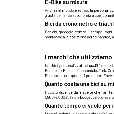
E-Bike su misura
Anche nel mondo elettrico la personalizz
giusta per la tua autonomia e componenti d
Bici da cronometro e triath
Per chi gareggia contro il tempo, ogn
maniacale alla posizione aerodinamica, al 
I marchi che utilizziamo 
Una bici personalizzata di qualità richiede
Per i telai: Bianchi, Cannondale, Trek, Col
Per ruote e componenti premium: Enve e i
Quanto costa una bici su m
Il costo dipende dalle scelte che fai: te
1.500–2.000€, fino a budget da professio
Quanto tempo ci vuole per ri
I tempi variano in base alla disponibilit