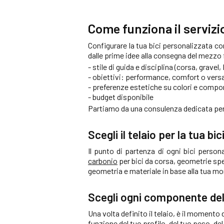
Come funziona il servizi
Configurare la tua bici personalizzata co
dalle prime idee alla consegna del mezzo f
- stile di guida e disciplina (corsa, gravel,
- obiettivi: performance, comfort o versa
- preferenze estetiche su colori e compo
- budget disponibile
Partiamo da una consulenza dedicata per 
Scegli il telaio per la tua bi
Il punto di partenza di ogni bici persona
carbonio
per bici da corsa, geometrie spe
geometria e materiale in base alla tua morf
Scegli ogni componente del
Una volta definito il telaio, è il momento
funzione del tuo profilo, del tuo peso, de