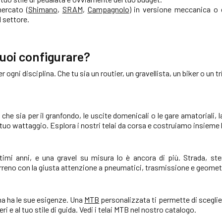
mercato (
Shimano
,
SRAM
,
Campagnolo
) in versione meccanica o e
l settore.
puoi configurare?
 ogni disciplina. Che tu sia un routier, un gravellista, un biker o un tri
 che sia per il granfondo, le uscite domenicali o le gare amatoriali, 
l tuo wattaggio. Esplora i nostri telai da corsa e costruiamo insieme l
ltimi anni, e una gravel su misura lo è ancora di più. Strada, ste
reno con la giusta attenzione a pneumatici, trasmissione e geometria.
ina ha le sue esigenze. Una
MTB
personalizzata ti permette di scegli
ri e al tuo stile di guida. Vedi i telai MTB nel nostro catalogo.