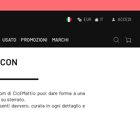
EUR
IT
ACCEDI
USATO
PROMOZIONI
MARCHI
 CON
tom di CicliMattio puoi dare forma a una
o su sterrato.
senti davvero, curata in ogni dettaglio e