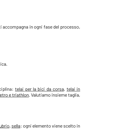
i ti accompagna in ogni fase del processo,
ica.
ciplina:
telai per la bici da corsa
,
telai in
etro e triathlon
. Valutiamo insieme taglia,
ubrio
,
sella
: ogni elemento viene scelto in