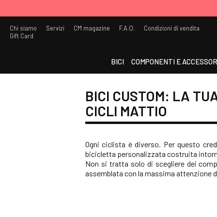
Chi siamo
Servizi
CM magazine
F.A.Q.
Condizioni di vendita
Gift Card
BICI
COMPONENTI E ACCESSOR
BICI CUSTOM: LA TU
CICLI MATTIO
Ogni ciclista è diverso. Per questo cre
bicicletta personalizzata costruita intorno
Non si tratta solo di scegliere dei comp
assemblata con la massima attenzione da