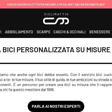
CERCHI UNA BICICLETTA PER INIZIARE A PEDALARE?
DAI UN'OCCHIATA QUI!
CICLIMATTIO
I
ABBIGLIAMENTO
SCARPE
CASCHI & OCCHIALI
BENESSERE
A BICI PERSONALIZZATA SU MISURE
diamo che anche ogni bici debba esserlo. Con il servizio bici cus
 a te: le tue misure, il tuo stile di guida, le tue ambizioni su strada 
onenti. È un percorso per creare una bici su misura che ti rappre
 chi fa questo mestiere dal 1996.
PARLA AI NOSTRI ESPERTI