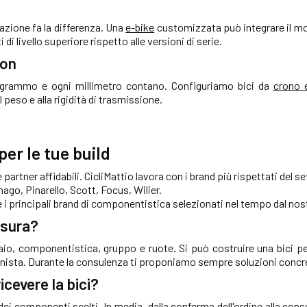
azione fa la differenza. Una
e-bike
customizzata può integrare il moto
i livello superiore rispetto alle versioni di serie.
lon
i grammo e ogni millimetro contano. Configuriamo bici da
crono e
peso e alla rigidità di trasmissione.
per le tue build
 partner affidabili. CicliMattio lavora con i brand più rispettati del 
nago, Pinarello, Scott, Focus, Wilier.
 principali brand di componentistica selezionati nel tempo dal nos
isura?
laio, componentistica, gruppo e ruote. Si può costruire una bici pe
nista. Durante la consulenza ti proponiamo sempre soluzioni concrete
cevere la bici?
à dei componenti scelti. In media, dalla conferma dell'ordine alla 