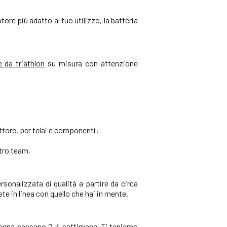
re più adatto al tuo utilizzo, la batteria
 da triathlon
su misura con attenzione
settore, per telai e componenti:
tro team.
rsonalizzata di qualità a partire da circa
 in linea con quello che hai in mente.
consegna passano 2–4 settimane. Ti teniamo