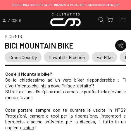
CERCHI UNA BICICLETTA PER INIZIARE A PEDALARE?
DAI UN'OCCHIATA QUI!
CICLIMATTIO
ACCEDI
BICI
›
MTB
BICI MOUNTAIN BIKE
Cross Country
Downhill - Freeride
Fat Bike
Tra
Cos’è il Mountain bike?
Se lo chiedessimo ad un vero biker risponderebbe : “il
divertimento che inizia dove finisce l’asfalto”!
Si tratta di una disciplina molto amata e praticata da giovani e
meno giovani.
Cosa portare sempre con te durante le uscite in MTB?
Protezioni
,
camere
e
tool
per la riparazione,
integratori
e
borraccia
,
giacche antivento
per la discesa, il tutto in un
capiente
zaino
!