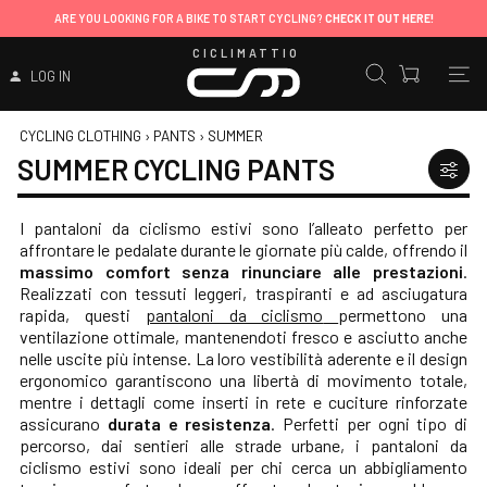
ARE YOU LOOKING FOR A BIKE TO START CYCLING?
CHECK IT OUT HERE!
CICLIMATTIO
LOG IN
CYCLING CLOTHING
›
PANTS
›
SUMMER
SUMMER CYCLING PANTS
I pantaloni da ciclismo estivi sono l’alleato perfetto per
affrontare le pedalate durante le giornate più calde, offrendo il
massimo comfort senza rinunciare alle prestazioni
.
Realizzati con tessuti leggeri, traspiranti e ad asciugatura
rapida, questi
pantaloni da ciclismo
permettono una
ventilazione ottimale, mantenendoti fresco e asciutto anche
nelle uscite più intense. La loro vestibilità aderente e il design
ergonomico garantiscono una libertà di movimento totale,
mentre i dettagli come inserti in rete e cuciture rinforzate
assicurano
durata e resistenza
. Perfetti per ogni tipo di
percorso, dai sentieri alle strade urbane, i pantaloni da
ciclismo estivi sono ideali per chi cerca un
abbigliamento