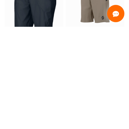
ORDINAMENTO
Promotion only
Only ready for delivery