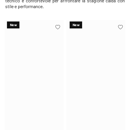
tecnico
e confortevole per affrontare la stagione calda con
stile e performance.
New
New