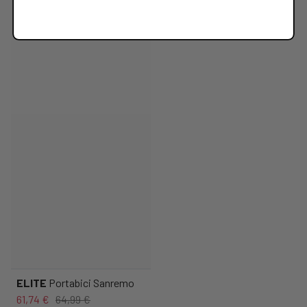
ELITE
Portabici Sanremo
61,74 €
64,99 €