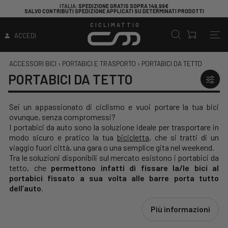
ITALIA
: SPEDIZIONE GRATIS SOPRA 149,99€
SALVO CONTRIBUTI SPEDIZIONE APPLICATI SU DETERMINATI PRODOTTI
CICLIMATTIO
ACCEDI
ACCESSORI BICI
›
PORTABICI E TRASPORTO
›
PORTABICI DA TETTO
PORTABICI DA TETTO
Sei un appassionato di ciclismo e vuoi portare la tua bici
ovunque, senza compromessi?
I portabici da auto sono la soluzione ideale per trasportare in
modo sicuro e pratico la tua
bicicletta
, che si tratti di un
viaggio fuori città, una gara o una semplice gita nel weekend.
Tra le soluzioni disponibili sul mercato esistono i portabici da
tetto, che
permettono infatti di fissare la/le bici al
portabici fissato a sua volta alle barre porta tutto
dell’auto
.
Più informazioni