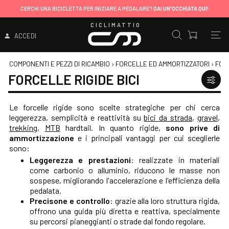
CERCHI UNA BICICLETTA PER INIZIARE A PEDALARE?
DAI UN'OCCHIATA QUI!
CICLIMATTIO
ACCEDI
COMPONENTI E PEZZI DI RICAMBIO
›
FORCELLE ED AMMORTIZZATORI
›
FOR
FORCELLE RIGIDE BICI
Le forcelle rigide sono scelte strategiche per chi cerca
leggerezza, semplicità e reattività su
bici da strada
,
gravel
,
trekking
,
MTB
hardtail. In quanto rigide,
sono prive di
ammortizzazione
e i principali vantaggi per cui sceglierle
sono:
Leggerezza e prestazioni
: realizzate in materiali
come carbonio o alluminio, riducono le masse non
sospese, migliorando l'accelerazione e l'efficienza della
pedalata.
Precisone e controllo
: grazie alla loro struttura rigida,
offrono una guida più diretta e reattiva, specialmente
su percorsi pianeggianti o strade dal fondo regolare.