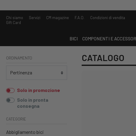
Chi siamo
Servizi
CM magazine
F.A.Q.
Condizioni di vendita
Gift Card
BICI
COMPONENTI E ACCESSOR
CATALOGO
ORDINAMENTO
Solo in promozione
Solo in pronta
consegna
CATEGORIE
Abbigliamento bici