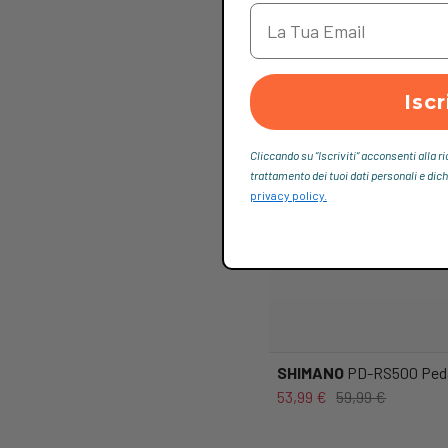
Iscr
Cliccando su “Iscriviti“ acconsenti alla r
trattamento dei tuoi dati personali e dich
privacy policy.
SHIMANO
PD-RS500 Peda
53,99 €
59,99 €