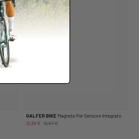
GALFER BIKE
Magnete Per Sensore Integrato
12,89 €
13,57 €