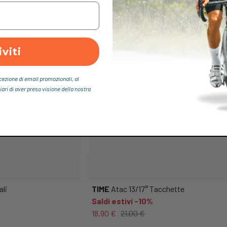
iviti
icezione di email promozionali, al
iari di aver preso visione della nostra
li
TIME
Atac 13/17° Tacchette
Saldi estivi -10%
18,90 €
21,00 €