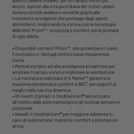
questo celebre modello, per un campo visivo più
ampio. Ispirati alla vita quotidiana dei ciclisti urbani,
donano un look audace e versatile grazie alla
monolente avvolgente che protegge dagli agenti
atmosferici, migliorando la visione con la tecnologia
delle lenti Prizm™: sicurezza e comfort per le giornate
di ogni atleta.
• Disponibili con lenti Prizm™, che potenziano i colori,
il contrasto e i dettagli ottimizzando l’esperienza
visiva
• Montatura nylon ad alta avvolgenza progettata per
ampliare il campo visivo e migliorare la ventilazione
• La montatura realizzata in O Matter™ garantisce
massima resistenza e comfort a 360°, per seguirti al
meglio nella tua vita dinamica
• Gli inserti zigrinati in Unobtainium® testurizzato
all'interno delle aste mantengono gli occhiali sempre in
posizione
• Naselli in Unobtainium® per maggiore aderenza in
caso di sudorazione, massimo comfort e prestazioni
al top