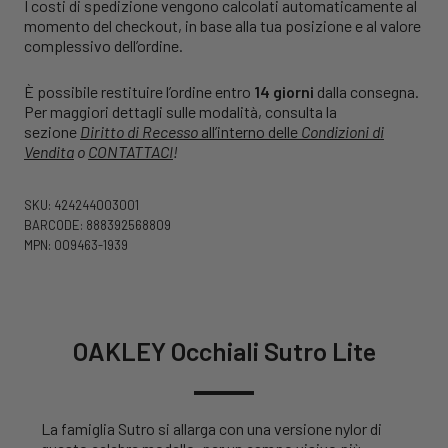
I costi di spedizione vengono calcolati automaticamente al
momento del checkout, in base alla tua posizione e al valore
complessivo dell’ordine.
È possibile restituire l’ordine entro
14 giorni
dalla consegna.
Per maggiori dettagli sulle modalità, consulta la
sezione
Diritto di Recesso
all’interno delle
Condizioni di
Vendita
o
CONTATTACI
!
SKU: 424244003001
BARCODE: 888392568809
MPN: OO9463-1939
OAKLEY Occhiali Sutro Lite
La famiglia Sutro si allarga con una versione nylor di