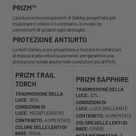
PRIZM™
L’esclusiva tecnologia lenti di Oakley progettata per
migliorare il colore e il contrasto, in modo da
permetterti di goderti ogni dettaglio.
PROTEZIONE ANTIURTO
Le lenti Oakley sono progettate e testate in condizioni
di massa e alta velocità estreme, per garantire una
protezione totale anche nelle condizioni più difficili.
PRIZM TRAIL
PRIZM SAPPHIRE
TORCH
TRASMISSIONE DELLA
TRASMISSIONE DELLA
LUCE
:
12%
LUCE
:
35%
CONDIZIONI DI
CONDIZIONI DI
LUCE
:
LUCE BRILLANTE
LUCE
:
MEDIO LEGGERO
CONTRASTO:
AUMENTATO
CONTRASTO:
AUMENTATO
COLORE
DELLE LENTI DI
COLORE DELLE LENTI DI
BASE:
GRIGIO
BASE
:
ROSA
NOTA INFORMATIVA
:
3