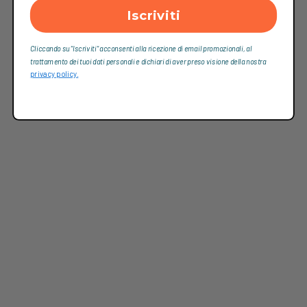
Iscriviti
Cliccando su “Iscriviti“ acconsenti alla ricezione di email promozionali, al
trattamento dei tuoi dati personali e dichiari di aver preso visione della nostra
privacy policy.