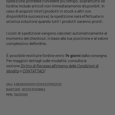
spedizione potrebbe richiedere più tempo, soprattutto se
l’ordine include articoli non immediatamente disponibili. In
caso di acquisti misti (prodotti in stock e altri con
disponibilità successiva), la spedizione sarà effettuata in
un’unica soluzione quando tutti i prodotti saranno pronti.
I costi di spedizione vengono calcolati automaticamente al
momento del checkout, in base alla tua posizione e al valore
complessivo dell’ordine.
È possibile restituire l’ordine entro
14 giorni
dalla consegna.
Per maggiori dettagli sulle modalità, consulta la
sezione
Diritto di Recesso
all’interno delle
Condizioni di
Vendita
o
CONTATTACI
!
SKU: 538290001001
(2003223762203)
BARCODE: 8022530018852
MPN: 11A00093