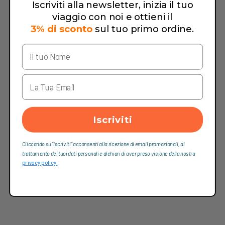
Iscriviti alla newsletter, inizia il tuo
Prodotto di alta qualita
viaggio con noi e ottieni il
3% di sconto
sul tuo primo ordine.
Iscriviti
Cliccando su “Iscriviti“ acconsenti alla ricezione di email promozionali, al
trattamento dei tuoi dati personali e dichiari di aver preso visione della nostra
privacy policy.