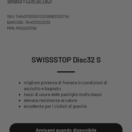
Vendita
o
CONTATTACI
!
SKU: 749437001001
(2009983320714)
BARCODE: 7640121222535
MPN: P100003796
SWISSSTOP Disc32 S
migliore potenza di frenata in condizioni di
asciutto e bagnato
tassi di usura delle pastiglie molto bassi
elevata resistenza al calore
eccellente per i ciclisti di gravità
Avvisami quando disponibile