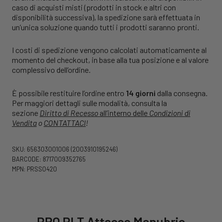
caso di acquisti misti (prodotti in stock e altri con
disponibilità successiva), la spedizione sarà effettuata in
un’unica soluzione quando tutti i prodotti saranno pronti.
I costi di spedizione vengono calcolati automaticamente al
momento del checkout, in base alla tua posizione e al valore
complessivo dell’ordine.
È possibile restituire l’ordine entro
14 giorni
dalla consegna.
Per maggiori dettagli sulle modalità, consulta la
sezione
Diritto di Recesso
all’interno delle
Condizioni di
Vendita
o
CONTATTACI
!
SKU: 656303001006
(2003910195246)
BARCODE: 8717009352765
MPN: PRSS0420
PRO PLT Attacco Manubrio