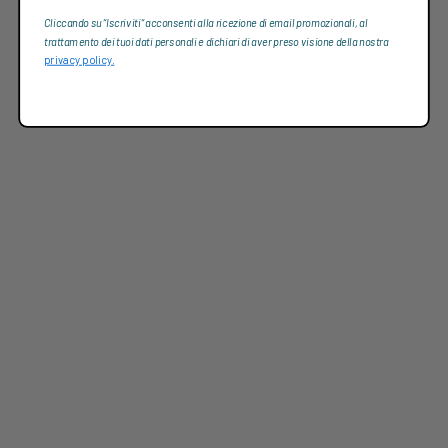
Cliccando su “Iscriviti“ acconsenti alla ricezione di email promozionali, al
trattamento dei tuoi dati personali e dichiari di aver preso visione della nostra
privacy policy.