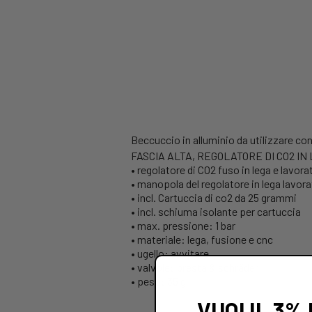
Beccuccio in alluminio da utilizzare co
FASCIA ALTA, REGOLATORE DI CO2 IN
• regolatore di CO2 fuso in lega e lavora
• manopola del regolatore in lega lavora
• incl. Cartuccia di co2 da 25 grammi
• incl. schiuma isolante per cartuccia
• max. pressione: 1 bar
• materiale: lega, fusione e cnc
• ugello: avvitare
• valvole: presta & schräder
• peso: 35 g
VUOI IL 3%