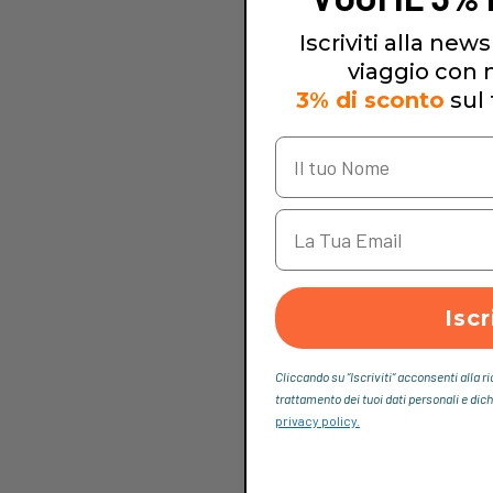
Iscriviti alla newsl
viaggio con no
3% di sconto
sul 
Iscr
Cliccando su “Iscriviti“ acconsenti alla r
trattamento dei tuoi dati personali e dich
privacy policy.