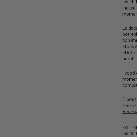
addebit
inclusi
moment
La data
potrebb
non imm
stock e
effettu
pronti.
I costi
momento
comples
È possi
Per mag
Recess
SKU: 96
BARCODE