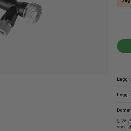
25g
Leggi 
Leggi 
Domand
L’IVA v
spediz