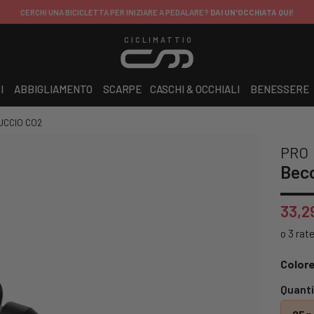
CERCHI UNA BICICLETTA PER INIZIARE A PEDALARE?
DAI UN'OCCHIATA QUI!
CICLIMATTIO
I
ABBIGLIAMENTO
SCARPE
CASCHI & OCCHIALI
BENESSERE
UCCIO CO2
PRO
Bec
33,2
Colore
Quanti