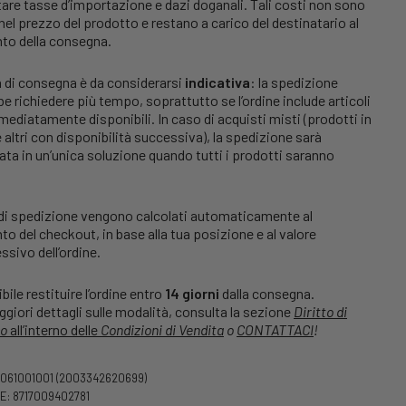
are tasse d’importazione e dazi doganali. Tali costi non sono
 nel prezzo del prodotto e restano a carico del destinatario al
o della consegna.
 di consegna è da considerarsi
indicativa
: la spedizione
e richiedere più tempo, soprattutto se l’ordine include articoli
ediatamente disponibili. In caso di acquisti misti (prodotti in
 altri con disponibilità successiva), la spedizione sarà
ata in un’unica soluzione quando tutti i prodotti saranno
 di spedizione vengono calcolati automaticamente al
 del checkout, in base alla tua posizione e al valore
sivo dell’ordine.
bile restituire l’ordine entro
14 giorni
dalla consegna.
giori dettagli sulle modalità, consulta la sezione
Diritto di
o
all’interno delle
Condizioni di Vendita
o
CONTATTACI
!
1061001001
(2003342620699)
: 8717009402781