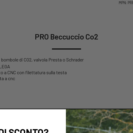
MPN: P
PRO Beccuccio Co2
n bombole di CO2, valvola Presta o Schrader
 LEGA
to a CNC con filettatura sulla testa
ta a cnc
 DI SCONTO?