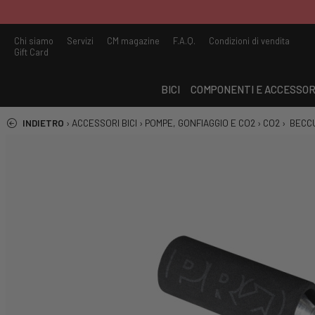
Chi siamo
Servizi
CM magazine
F.A.Q.
Condizioni di vendita
Gift Card
BICI
COMPONENTI E ACCESSOR
INDIETRO
›
ACCESSORI BICI
›
POMPE, GONFIAGGIO E CO2
›
CO2
›
BECC