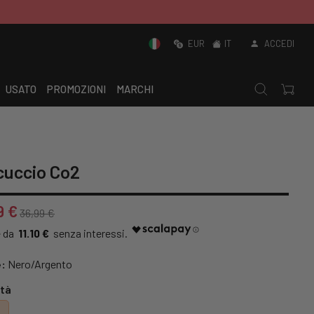
EUR
IT
ACCEDI
USATO
PROMOZIONI
MARCHI
cuccio Co2
9 €
36,99 €
11.10 €
:
Nero/Argento
tà