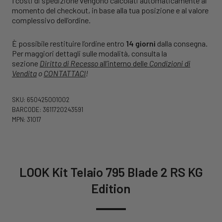
I costi di spedizione vengono calcolati automaticamente al
momento del checkout, in base alla tua posizione e al valore
complessivo dell’ordine.
È possibile restituire l’ordine entro
14 giorni
dalla consegna.
Per maggiori dettagli sulle modalità, consulta la
sezione
Diritto di Recesso
all’interno delle
Condizioni di
Vendita
o
CONTATTACI
!
SKU: 650425001002
BARCODE: 3611720243591
MPN: 31017
LOOK Kit Telaio 795 Blade 2 RS KG
Edition