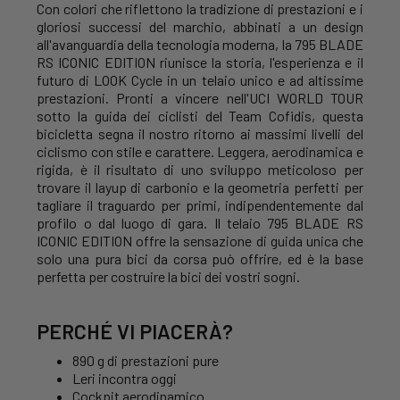
Con colori che riflettono la tradizione di prestazioni e i
gloriosi successi del marchio, abbinati a un design
all'avanguardia della tecnologia moderna, la 795 BLADE
RS ICONIC EDITION riunisce la storia, l'esperienza e il
futuro di LOOK Cycle in un telaio unico e ad altissime
prestazioni. Pronti a vincere nell'UCI WORLD TOUR
sotto la guida dei ciclisti del Team Cofidis, questa
bicicletta segna il nostro ritorno ai massimi livelli del
ciclismo con stile e carattere. Leggera, aerodinamica e
rigida, è il risultato di uno sviluppo meticoloso per
trovare il layup di carbonio e la geometria perfetti per
tagliare il traguardo per primi, indipendentemente dal
profilo o dal luogo di gara. Il telaio 795 BLADE RS
ICONIC EDITION offre la sensazione di guida unica che
solo una pura bici da corsa può offrire, ed è la base
perfetta per costruire la bici dei vostri sogni.
PERCHÉ VI PIACERÀ?
890 g di prestazioni pure
Leri incontra oggi
Cockpit aerodinamico