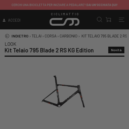
CERCHI UNA BICICLETTA PER INIZIARE A PEDALARE?
DAI UN'OCCHIATA QUI!
CICLIMATTIO
ACCEDI
INDIETRO
›
TELAI
›
CORSA
›
CARBONIO
›
KIT TELAIO 795 BLADE 2 RS 
LOOK
Kit Telaio 795 Blade 2 RS KG Edition
Novità