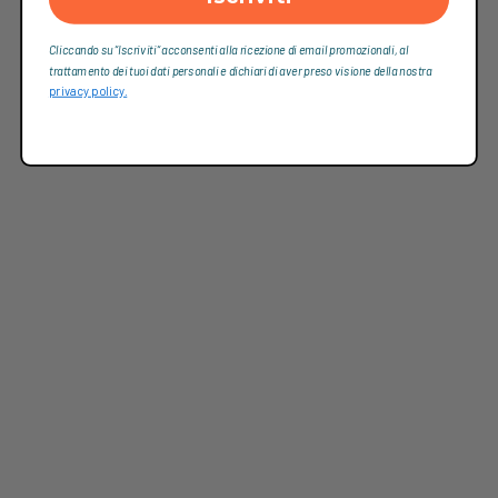
Cliccando su “Iscriviti“ acconsenti alla ricezione di email promozionali, al
trattamento dei tuoi dati personali e dichiari di aver preso visione della nostra
privacy policy.