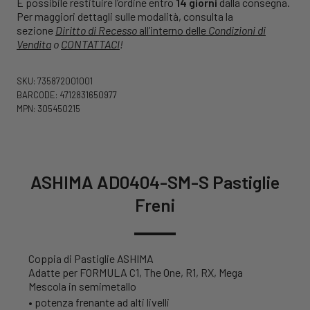
È possibile restituire l’ordine entro
14 giorni
dalla consegna.
Per maggiori dettagli sulle modalità, consulta la
sezione
Diritto di Recesso
all’interno delle
Condizioni di
Vendita
o
CONTATTACI
!
SKU: 735872001001
BARCODE: 4712831650977
MPN: 305450215
ASHIMA AD0404-SM-S Pastiglie
Freni
Coppia di Pastiglie ASHIMA
Adatte per FORMULA C1, The One, R1, RX, Mega
Mescola in semimetallo
• potenza frenante ad alti livelli