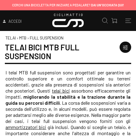
CERCHI UNA BICICLETTA PER INIZIARE A PEDALARE?
DAI UN'OCCHIATA QUI!
CICLIMATTIO
ACCEDI
TELAI
›
MTB
›
FULL SUSPENSION
TELAI BICI MTB FULL
SUSPENSION
I telai MTB full suspension sono progettati per garantire un
controllo superiore e un comfort ottimale su terreni
accidentati, grazie alla presenza di sospensioni sia anteriori
che posteriori. Questi
telai bici
assorbono efficacemente gli
impatti,
migliorando la stabilità e la trazione durante la
guida su percorsi difficili
. La corsa delle sospensioni varia a
seconda dell'utilizzo e, in alcuni modelli, può essere regolata
per adattarsi meglio alle diverse esigenze. Nella maggior parte
dei casi, i telai full suspension vengono forniti con gli
ammortizzatori bici
già inclusi. Quando si sceglie un telaio, è
importante considerare anche l'altezza di montaggio e la