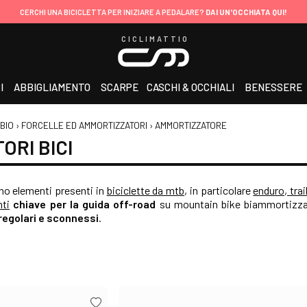
CERCHI UNA BICICLETTA PER INIZIARE A PEDALARE?
DAI UN'OCCHIATA QUI!
CICLIMATTIO
I
ABBIGLIAMENTO
SCARPE
CASCHI & OCCHIALI
BENESSERE
MBIO
›
FORCELLE ED AMMORTIZZATORI
›
AMMORTIZZATORE
ORI BICI
no elementi presenti in
biciclette da mtb
, in particolare
enduro, trai
ti
chiave per la guida off-road
su mountain bike biammortizzat
rregolari e sconnessi
.