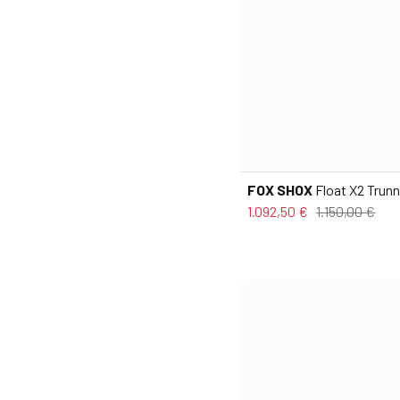
FOX SHOX
Float X2 Trun
1.092,50 €
1.150,00 €