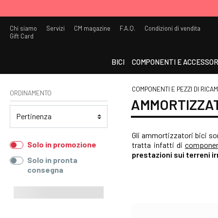
Chi siamo
Servizi
CM magazine
F.A.Q.
Condizioni di vendita
Gift Card
BICI
COMPONENTI E ACCESSOR
COMPONENTI E PEZZI DI RICA
ORDINAMENTO
AMMORTIZZAT
Gli ammortizzatori bici so
Solo in promozione
tratta infatti di
componen
prestazioni sui terreni i
Solo in pronta
consegna