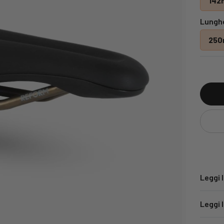
142
Lunghe
25
Leggi 
Leggi 