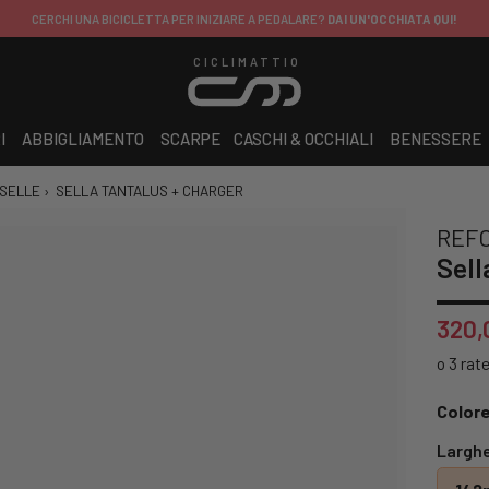
CERCHI UNA BICICLETTA PER INIZIARE A PEDALARE?
DAI UN'OCCHIATA QUI!
CICLIMATTIO
I
ABBIGLIAMENTO
SCARPE
CASCHI & OCCHIALI
BENESSERE
SELLE
›
SELLA TANTALUS + CHARGER
REF
Sell
320,
Colore
Larghe