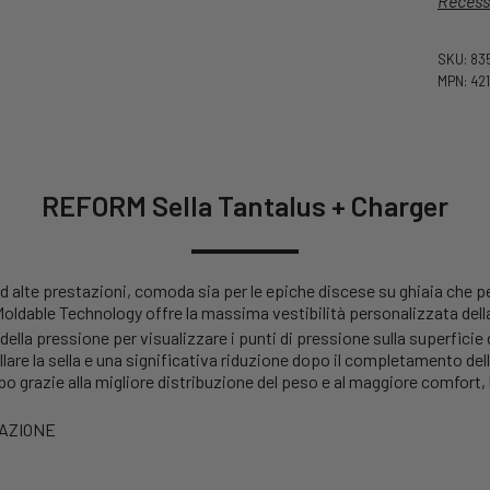
Recess
SKU: 83
MPN: 42
REFORM Sella Tantalus + Charger
ad alte prestazioni, comoda sia per le epiche discese su ghiaia che per
ldable Technology offre la massima vestibilità personalizzata della
ella pressione per visualizzare i punti di pressione sulla superficie d
dellare la sella e una significativa riduzione dopo il completamento d
o grazie alla migliore distribuzione del peso e al maggiore comfort,
AZIONE