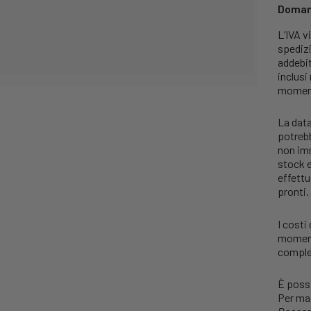
Domand
L’IVA v
spediz
addebit
inclusi
moment
La data
potrebb
non imm
stock e
effettu
pronti.
I costi
momento
comples
È possi
Per mag