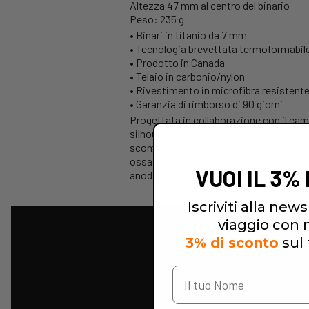
Altezza 47 mm al centro del binario
Peso: 235 g
• Binari in titanio da 7 mm
• Tecnologia brevettata termoformabil
• Prodotto in Canada
• Telaio in carbonio/nylon
• Rivestimento in microfibra resistente
• Garanzia di rimborso di 90 giorni
Progettata in collaborazione con il c
silhouette elegante per prestazioni fuor
scomparendo quando le cose diventano di
ossa del sedere, il che significa che puo
VUOI IL 3%
anodizzato e il rivestimento in microfib
Iscriviti alla newsl
viaggio con no
3% di sconto
sul 