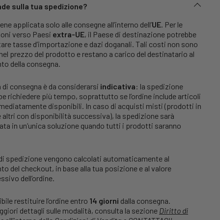
e sulla tua spedizione?
iene applicata solo alle consegne all’interno dell’
UE
. Per le
ioni verso Paesi
extra-UE
, il Paese di destinazione potrebbe
are tasse d’importazione e dazi doganali. Tali costi non sono
 nel prezzo del prodotto e restano a carico del destinatario al
o della consegna.
 di consegna è da considerarsi
indicativa
: la spedizione
e richiedere più tempo, soprattutto se l’ordine include articoli
ediatamente disponibili. In caso di acquisti misti (prodotti in
 altri con disponibilità successiva), la spedizione sarà
ata in un’unica soluzione quando tutti i prodotti saranno
 di spedizione vengono calcolati automaticamente al
 del checkout, in base alla tua posizione e al valore
sivo dell’ordine.
bile restituire l’ordine entro
14 giorni
dalla consegna.
giori dettagli sulle modalità, consulta la sezione
Diritto di