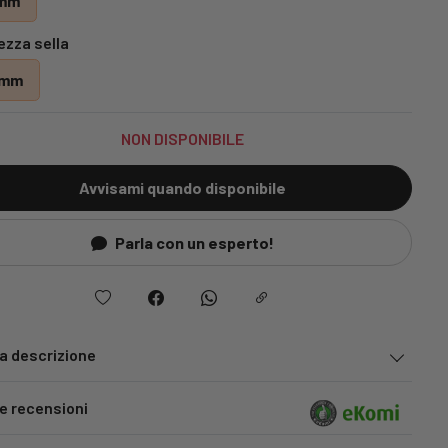
mm
zza sella
0mm
NON DISPONIBILE
Avvisami quando disponibile
Parla con un esperto!
la descrizione
le recensioni