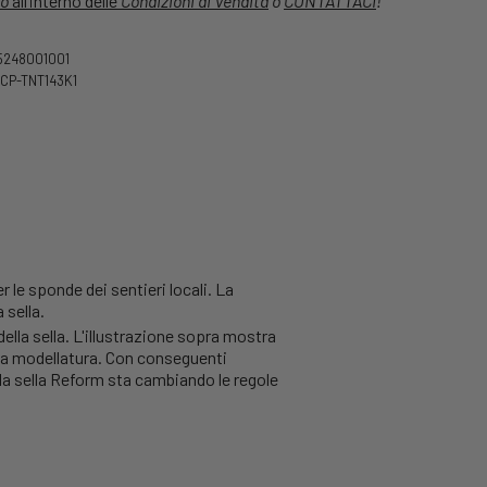
o
all’interno delle
Condizioni di Vendita
o
CONTATTACI
!
5248001001
1CP-TNT143K1
 le sponde dei sentieri locali. La
 sella.
ella sella. L'illustrazione sopra mostra
ella modellatura. Con conseguenti
 la sella Reform sta cambiando le regole