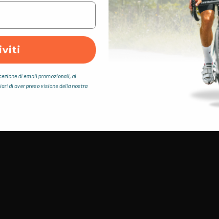
iviti
icezione di email promozionali, al
iari di aver preso visione della nostra