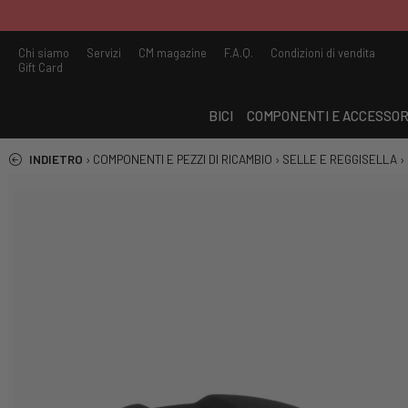
Chi siamo
Servizi
CM magazine
F.A.Q.
Condizioni di vendita
Gift Card
BICI
COMPONENTI E ACCESSOR
INDIETRO
›
COMPONENTI E PEZZI DI RICAMBIO
›
SELLE E REGGISELLA
›