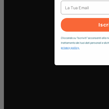
Iscr
Cliccando su “Iscriviti“ acconsenti alla r
trattamento dei tuoi dati personali e dich
privacy policy.