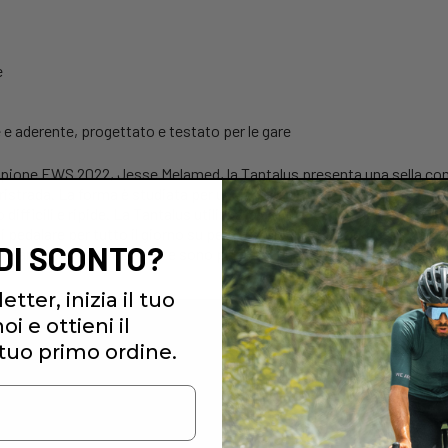
e
 e aderente, progettato e testato per le gare
ampione EWS 2022, Jesse Melamed, la Tantalus presenta una sella co
istrada. La forma è studiata per un comfort in sella senza pari durante
fficili e ripide. La Tantalus utilizza la nostra tecnologia brevettat
i pedalare per tutto il giorno su percorsi epici senza punti di pressio
 DI SCONTO?
ra antiscivolo e resistente sono pronti per qualsiasi cosa tu voglia s
etter, inizia il tuo
i e ottieni il
tuo primo ordine.