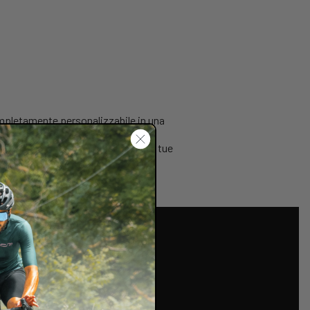
mpletamente personalizzabile in una
 i trasferimenti e le salite,
a termoformabile per adattarsi alle tue
ne o punti caldi. Le guide in titanio
ervire.