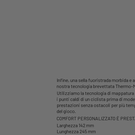
Infine, una sella fuoristrada morbida e 
nostra tecnologia brevettata Thermo-Mo
Utilizziamo la tecnologia di mappatura d
i punti caldi di un ciclista prima di mo
prestazioni senza ostacoli per più temp
del gioco.
COMFORT PERSONALIZZATO È PREST
Larghezza 142 mm
Lunghezza 245 mm