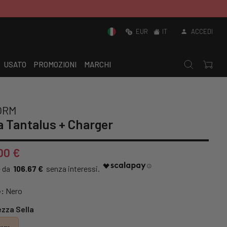
EUR
IT
ACCEDI
USATO
PROMOZIONI
MARCHI
ORM
a Tantalus + Charger
00 €
106.67 €
:
Nero
zza Sella