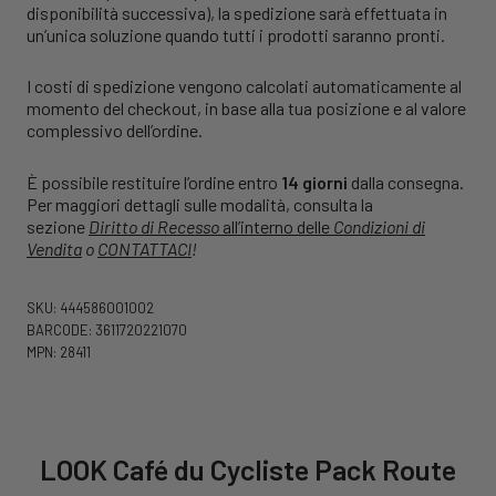
disponibilità successiva), la spedizione sarà effettuata in
un’unica soluzione quando tutti i prodotti saranno pronti.
I costi di spedizione vengono calcolati automaticamente al
momento del checkout, in base alla tua posizione e al valore
complessivo dell’ordine.
È possibile restituire l’ordine entro
14 giorni
dalla consegna.
Per maggiori dettagli sulle modalità, consulta la
sezione
Diritto di Recesso
all’interno delle
Condizioni di
Vendita
o
CONTATTACI
!
SKU: 444586001002
BARCODE: 3611720221070
MPN: 28411
LOOK Café du Cycliste Pack Route