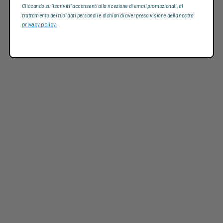
Cliccando su “Iscriviti“ acconsenti alla ricezione di email promozionali, al
trattamento dei tuoi dati personali e dichiari di aver preso visione della nostra
privacy policy.