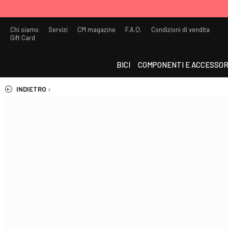
Chi siamo
Servizi
CM magazine
F.A.Q.
Condizioni di vendita
Gift Card
BICI
COMPONENTI E ACCESSOR
INDIETRO
›