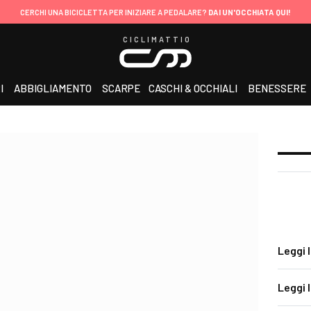
CERCHI UNA BICICLETTA PER INIZIARE A PEDALARE?
DAI UN'OCCHIATA QUI!
CICLIMATTIO
I
ABBIGLIAMENTO
SCARPE
CASCHI & OCCHIALI
BENESSERE
Leggi 
Leggi 