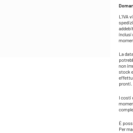
Domand
L’IVA v
spediz
addebit
inclusi
moment
La data
potrebb
non imm
stock e
effettu
pronti.
I costi
momento
comples
È possi
Per mag