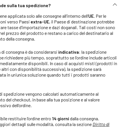
e sulla tua spedizione?
iene applicata solo alle consegne all’interno dell’
UE
. Per le
ioni verso Paesi
extra-UE
, il Paese di destinazione potrebbe
are tasse d’importazione e dazi doganali. Tali costi non sono
 nel prezzo del prodotto e restano a carico del destinatario al
o della consegna.
 di consegna è da considerarsi
indicativa
: la spedizione
e richiedere più tempo, soprattutto se l’ordine include articoli
ediatamente disponibili. In caso di acquisti misti (prodotti in
 altri con disponibilità successiva), la spedizione sarà
ata in un’unica soluzione quando tutti i prodotti saranno
 di spedizione vengono calcolati automaticamente al
 del checkout, in base alla tua posizione e al valore
sivo dell’ordine.
bile restituire l’ordine entro
14 giorni
dalla consegna.
giori dettagli sulle modalità, consulta la sezione
Diritto di