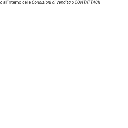
o
all’interno delle
Condizioni di Vendita
o
CONTATTACI
!