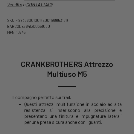
Vendita
o
CONTATTACI
!
SKU: 499356001001
(2001198653151)
BARCODE: 641300351050
MPN: 10745
CRANKBROTHERS Attrezzo
Multiuso M5
Il compagno perfetto sui trail.
Questi attrezzi multifunzione in acciaio ad alta
resistenza si inseriscono alla precisione e
presentano una finitura e impugnature laterali
per una presa sicura anche con i guanti.