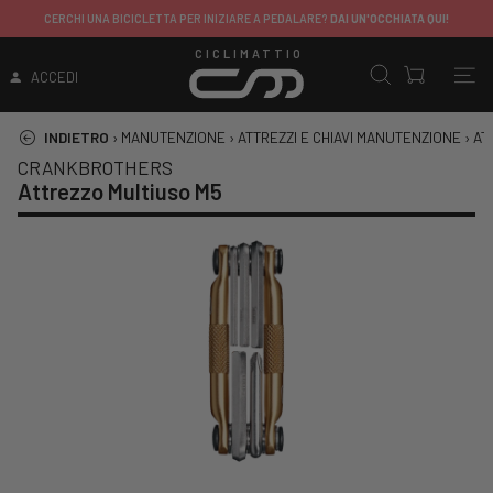
CERCHI UNA BICICLETTA PER INIZIARE A PEDALARE?
DAI UN'OCCHIATA QUI!
CICLIMATTIO
ACCEDI
INDIETRO
›
MANUTENZIONE
›
ATTREZZI E CHIAVI MANUTENZIONE
›
AT
CRANKBROTHERS
Attrezzo Multiuso M5