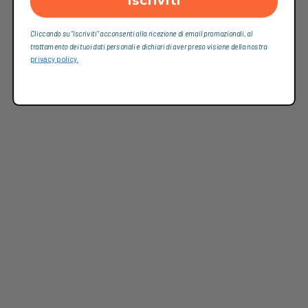
Cliccando su “Iscriviti“ acconsenti alla ricezione di email promozionali, al
trattamento dei tuoi dati personali e dichiari di aver preso visione della nostra
privacy policy.