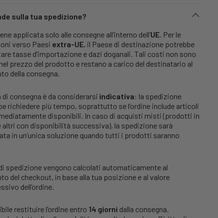
e sulla tua spedizione?
iene applicata solo alle consegne all’interno dell’
UE
. Per le
ioni verso Paesi
extra-UE
, il Paese di destinazione potrebbe
are tasse d’importazione e dazi doganali. Tali costi non sono
 nel prezzo del prodotto e restano a carico del destinatario al
o della consegna.
 di consegna è da considerarsi
indicativa
: la spedizione
e richiedere più tempo, soprattutto se l’ordine include articoli
ediatamente disponibili. In caso di acquisti misti (prodotti in
 altri con disponibilità successiva), la spedizione sarà
ata in un’unica soluzione quando tutti i prodotti saranno
 di spedizione vengono calcolati automaticamente al
 del checkout, in base alla tua posizione e al valore
sivo dell’ordine.
bile restituire l’ordine entro
14 giorni
dalla consegna.