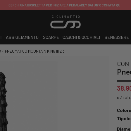
CERCHI UNA BICICLETTA PER INIZIARE A PEDALARE?
DAI UN'OCCHIATA QUI!
CICLIMATTIO
I
ABBIGLIAMENTO
SCARPE
CASCHI & OCCHIALI
BENESSERE
S
›
PNEUMATICO MOUNTAIN KING III 2.3
CON
Pneu
38,9
Colore
Tipolo
Diame