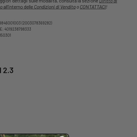
giori dettagli sulle modalità, consulta la sezione
Diritto di
o
all’interno delle
Condizioni di Vendita
o
CONTATTACI
!
99846001003
(2003078369282)
: 4019238798333
150301
 2.3