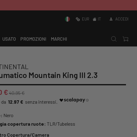
EUR
IT
ACCEDI
USATO
PROMOZIONI
MARCHI
TINENTAL
matico Mountain King III 2.3
0 €
40,95 €
12.97 €
:
Nero
gia copertura ruote:
TLR/Tubeless
tro Copertura/Camera