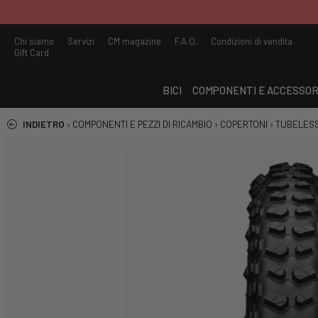
Chi siamo
Servizi
CM magazine
F.A.Q.
Condizioni di vendita
Gift Card
BICI
COMPONENTI E ACCESSOR
INDIETRO
›
COMPONENTI E PEZZI DI RICAMBIO
›
COPERTONI
›
TUBELES