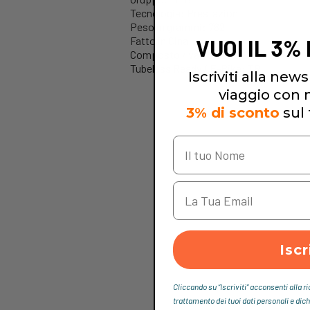
Tecnologia: Prestazioni
Peso in grammi: 762
Fatto in Cina
VUOI IL 3%
Composto / valvola: PG
Tubeless Ready / E-Bike: TR
Iscriviti alla newsl
viaggio con no
3% di sconto
sul 
Iscr
Cliccando su “Iscriviti“ acconsenti alla r
trattamento dei tuoi dati personali e dich