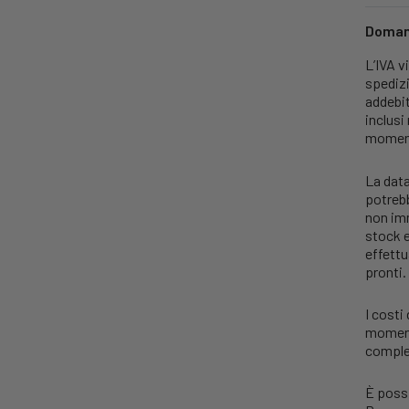
Domand
L’IVA v
spediz
addebit
inclusi
moment
La data
potrebb
non imm
stock e
effettu
pronti.
I costi
momento
comples
È possi