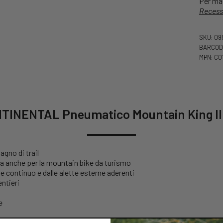
Per mag
Recess
SKU: 0
BARCODE
MPN: C0
TINENTAL Pneumatico Mountain King III
gno di trail
ima anche per la mountain bike da turismo
e continuo e dalle alette esterne aderenti
ntieri
e