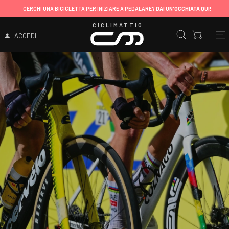
CERCHI UNA BICICLETTA PER INIZIARE A PEDALARE?
DAI UN'OCCHIATA QUI!
CICLIMATTIO
ACCEDI