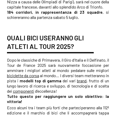
Nizza a causa delle Olimpiadi di Parigi), sarà nel cuore della
capitale francese, davanti allo splendido Arco di Trionfo.
184 corridori, in rappresentanza di 23 squadre
, si
schiereranno alla partenza sabato 5 luglio.
QUALI BICI USERANNO GLI
ATLETI AL TOUR 2025?
Dopo le classiche di Primavera, il Giro d’Italia e il Delfinato, il
Tour de France 2025 sarà nuovamente l’occasione per
ammirare i migliori atleti al mondo pedalare sulle migliori
biciclette da corsa
al mondo… I diversi team metteranno in
pista i
modelli top di gamma
dei vari
brand
, frutto di un
lungo lavoro di ricerca e sviluppo, di tecnologia e di scelta
dei
componenti
d’eccellenza!
Tutto questo per raggiungere un solo obiettivo: la
vittoria!
Ecco alcuni tra i team più forti che parteciperanno alla 112ª
edizione e il marchio di bici che li accompagnerà tappa