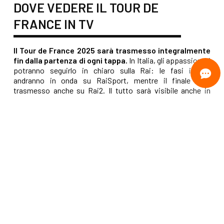
DOVE VEDERE IL TOUR DE
FRANCE IN TV
Il Tour de France 2025 sarà trasmesso integralmente
fin dalla partenza di ogni tappa.
In Italia, gli appassionati
potranno seguirlo in chiaro sulla Rai: le fasi iniziali
andranno in onda su RaiSport, mentre il finale sarà
trasmesso anche su Rai2. Il tutto sarà visibile anche in
streaming gratuitamente tramite la piattaforma Rai Play.
I diritti di trasmissione appartengono al gruppo Discovery,
che garantirà la diretta anche su Eurosport.
Eccellente
basato su
2389
recensioni
Leggi alcune recensioni qui.