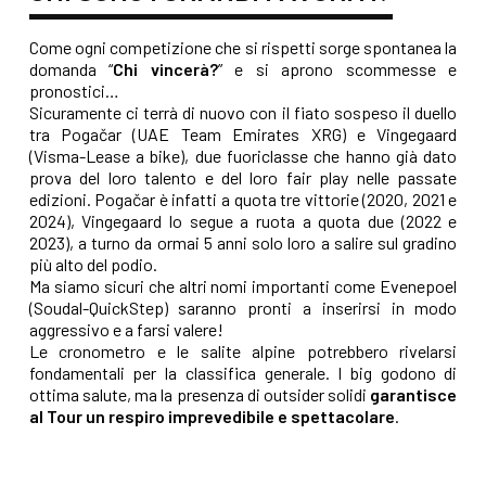
Come ogni competizione che si rispetti sorge spontanea la
domanda “
Chi vincerà?
” e si aprono scommesse e
pronostici…
Sicuramente ci terrà di nuovo con il fiato sospeso il duello
tra Pogačar (UAE Team Emirates XRG) e Vingegaard
(Visma-Lease a bike), due fuoriclasse che hanno già dato
prova del loro talento e del loro fair play nelle passate
edizioni. Pogačar è infatti a quota tre vittorie (2020, 2021 e
2024), Vingegaard lo segue a ruota a quota due (2022 e
2023), a turno da ormai 5 anni solo loro a salire sul gradino
più alto del podio.
Ma siamo sicuri che altri nomi importanti come Evenepoel
(Soudal-QuickStep) saranno pronti a inserirsi in modo
aggressivo e a farsi valere!
Le cronometro e le salite alpine potrebbero rivelarsi
fondamentali per la classifica generale. I big godono di
ottima salute, ma la presenza di outsider solidi
garantisce
al Tour un respiro imprevedibile e spettacolare
.