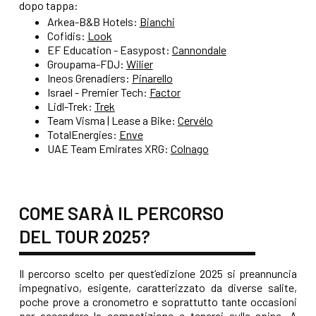
dopo tappa:
Arkea-B&B Hotels:
Bianchi
Cofidis:
Look
EF Education - Easypost:
Cannondale
Groupama-FDJ:
Wilier
Ineos Grenadiers:
Pinarello
Israel - Premier Tech:
Factor
Lidl-Trek:
Trek
Team Visma | Lease a Bike:
Cervélo
TotalEnergies:
Enve
UAE Team Emirates XRG:
Colnago
COME SARÀ IL PERCORSO
DEL TOUR 2025?
Il percorso scelto per quest’edizione 2025 si preannuncia
impegnativo, esigente, caratterizzato da diverse salite,
poche prove a cronometro e soprattutto tante occasioni
per accendere la competizione e tenerci sulle spine. A