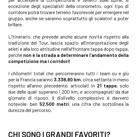
eccezione degli specialisti della cronometro, ogni tipo di
corridore potrà trovare terreno favorevole per emergere nel
gruppo, anche se saranno soprattutto gli scalatori a poter
brillare.
L’itinerario, che prevede anche alcune novità rispetto alla
tradizione del Tour, lascia spazio all’interpretazione degli
atleti e alla loro attitudine nell’affrontare tappa dopo tappa,
perché
non è la strada a determinare l’andamento della
competizione ma i corridori!
I chilometri totali che percorreranno tutti i team su e giù
per la Francia saranno
3.338,80 km
, circa settanta in meno
rispetto all’anno precedente, articolati in
21 tappe
, solo
due delle quali superano i 200 km, e accompagnati da due
giornate di riposo. Il dislivello complessivo è davvero
notevole: ben
52.500 metri
, una cifra che sottolinea la
durezza del percorso.
CHI SONO I GRANDI FAVORITI?