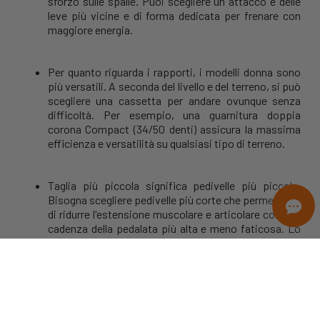
sforzo sulle spalle. Puoi scegliere un attacco e delle
leve più vicine e di forma dedicata per frenare con
maggiore energia.
Per quanto riguarda i rapporti, i modelli donna sono
più versatili. A seconda del livello e del terreno, si può
scegliere una cassetta per andare ovunque senza
difficoltà. Per esempio, una guarnitura doppia
corona Compact (34/50 denti) assicura la massima
efficienza e versatilità
su qualsiasi tipo di terreno.
Taglia più piccola significa pedivelle più piccole.
Bisogna scegliere pedivelle più corte che permettono
di ridurre l'estensione muscolare e articolare con una
cadenza della pedalata più alta e meno faticosa. Lo
studio posturale permette di determinare la taglia
necessaria.