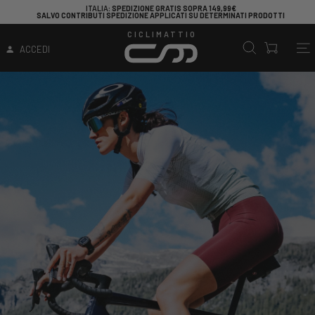
OPRA 149,99€
CERCHI UNA BICICLETTA PER INIZIARE A P
SU DETERMINATI PRODOTTI
CICLIMATTIO
ACCEDI