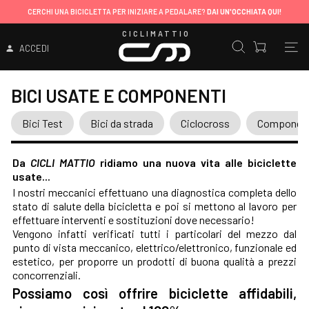
CERCHI UNA BICICLETTA PER INIZIARE A PEDALARE?
DAI UN'OCCHIATA QUI!
CICLIMATTIO
ACCEDI
BICI USATE E COMPONENTI
Bici Test
Bici da strada
Ciclocross
Componenti
Da
CICLI MATTIO
ridiamo una nuova vita alle biciclette
usate...
I nostri meccanici effettuano una diagnostica completa dello
stato di salute della bicicletta e poi si mettono al lavoro per
effettuare interventi e sostituzioni dove necessario!
Vengono infatti verificati tutti i particolari del mezzo dal
punto di vista meccanico, elettrico/elettronico, funzionale ed
estetico, per proporre un prodotti di buona qualità a prezzi
concorrenziali.
Possiamo così offrire biciclette affidabili,