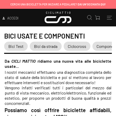
CERCHI UNA BICICLETTA PER INIZIARE A PEDALARE?
DAI UN'OCCHIATA QUI!
CICLIMATTIO
ACCEDI
BICI USATE E COMPONENTI
Bici Test
Bici da strada
Ciclocross
Componenti
Da
CICLI MATTIO
ridiamo una nuova vita alle biciclette
usate...
I nostri meccanici effettuano una diagnostica completa dello
stato di salute della bicicletta e poi si mettono al lavoro per
effettuare interventi e sostituzioni dove necessario!
Vengono infatti verificati tutti i particolari del mezzo dal
punto di vista meccanico, elettrico/elettronico, funzionale ed
estetico, per proporre un prodotti di buona qualità a prezzi
concorrenziali.
Possiamo così offrire biciclette affidabili,