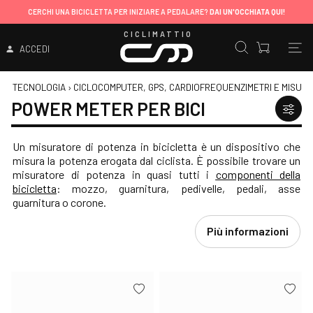
CERCHI UNA BICICLETTA PER INIZIARE A PEDALARE?
DAI UN'OCCHIATA QUI!
CICLIMATTIO
ACCEDI
TECNOLOGIA
›
CICLOCOMPUTER, GPS, CARDIOFREQUENZIMETRI E MISUR
POWER METER PER BICI
Un misuratore di potenza in bicicletta è un dispositivo che
misura la potenza erogata dal ciclista. È possibile trovare un
misuratore di potenza in quasi tutti i
componenti della
bicicletta
: mozzo, guarnitura, pedivelle, pedali, asse
guarnitura o corone.
Più informazioni