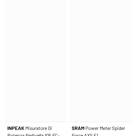
INPEAK
Misuratore Di
SRAM
Power Meter Spider
Potenza Pedivella 105 FC-
Force AXS E1