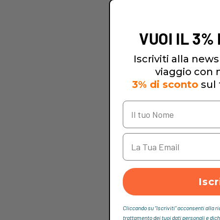
VUOI IL 3%
Iscriviti alla newsl
viaggio con no
3% di sconto
sul 
Iscr
Cliccando su “Iscriviti“ acconsenti alla r
trattamento dei tuoi dati personali e dich