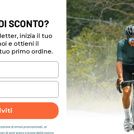
 DI SCONTO?
etter, inizia il tuo
i e ottieni il
tuo primo ordine.
iviti
icezione di email promozionali, al
iari di aver preso visione della nostra