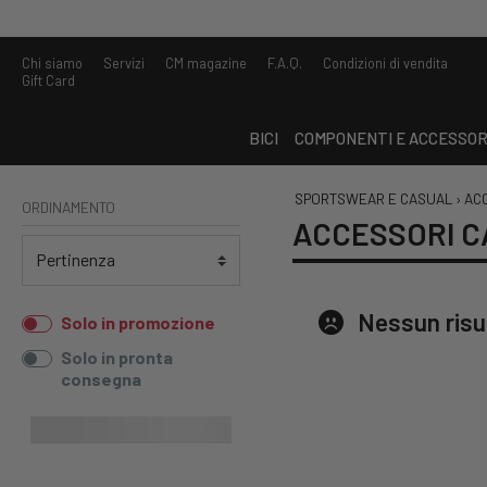
Chi siamo
Servizi
CM magazine
F.A.Q.
Condizioni di vendita
Gift Card
BICI
COMPONENTI E ACCESSOR
SPORTSWEAR E CASUAL
›
AC
ORDINAMENTO
ACCESSORI 
Nessun risu
Solo in promozione
Solo in pronta
consegna