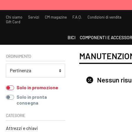
Chi siamo
Servizi
CM magazine
F.A.Q.
Condizioni di vendita
Gift Card
BICI
COMPONENTI E ACCESSOR
MANUTENZION
ORDINAMENTO
Nessun risu
Solo in promozione
Solo in pronta
consegna
CATEGORIE
Attrezzi e chiavi