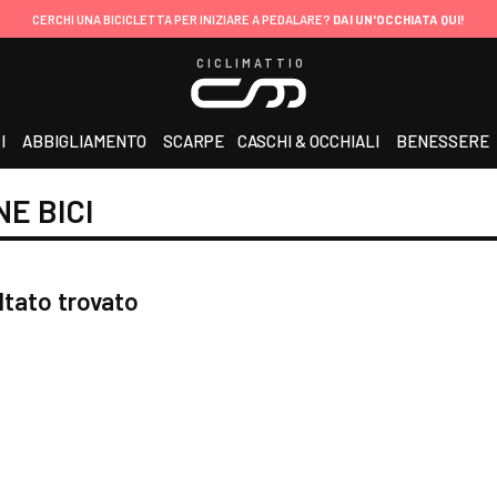
CERCHI UNA BICICLETTA PER INIZIARE A PEDALARE?
DAI UN'OCCHIATA QUI!
CICLIMATTIO
I
ABBIGLIAMENTO
SCARPE
CASCHI & OCCHIALI
BENESSERE
E BICI
ltato trovato