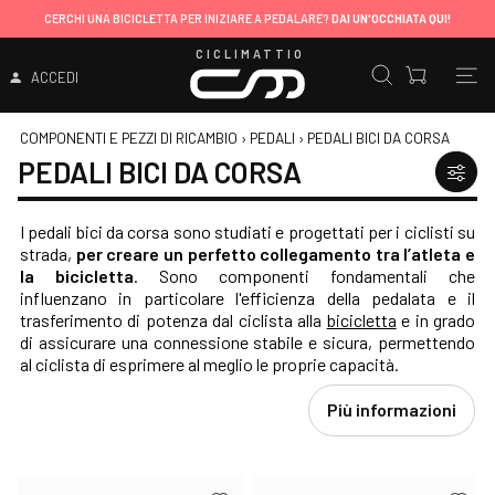
CERCHI UNA BICICLETTA PER INIZIARE A PEDALARE?
DAI UN'OCCHIATA QUI!
CICLIMATTIO
ACCEDI
COMPONENTI E PEZZI DI RICAMBIO
›
PEDALI
›
PEDALI BICI DA CORSA
PEDALI BICI DA CORSA
I pedali bici da corsa sono studiati e progettati per i ciclisti su
strada,
per creare un perfetto collegamento tra l’atleta e
la bicicletta
. Sono componenti fondamentali che
influenzano in particolare l'efficienza della pedalata e il
trasferimento di potenza dal ciclista alla
bicicletta
e in grado
di assicurare una connessione stabile e sicura, permettendo
al ciclista di esprimere al meglio le proprie capacità.
Più informazioni