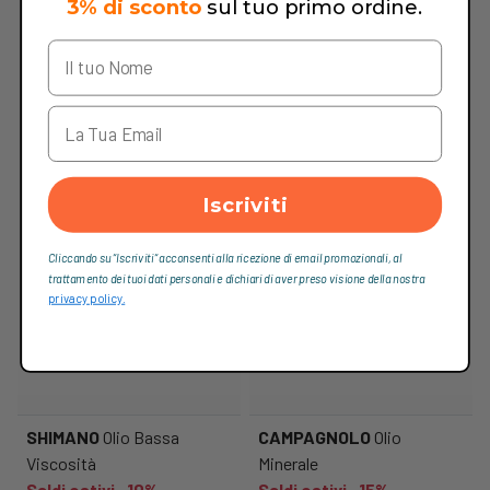
3% di sconto
sul tuo primo ordine.
Iscriviti
Cliccando su “Iscriviti“ acconsenti alla ricezione di email promozionali, al
trattamento dei tuoi dati personali e dichiari di aver preso visione della nostra
privacy policy.
SHIMANO
Olio Bassa
CAMPAGNOLO
Olio
Viscosità
Minerale
Saldi estivi -10%
Saldi estivi -15%