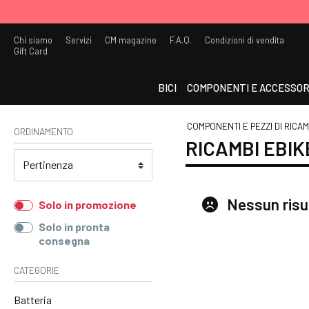
Chi siamo
Servizi
CM magazine
F.A.Q.
Condizioni di vendita
Gift Card
BICI
COMPONENTI E ACCESSOR
COMPONENTI E PEZZI DI RICA
ORDINAMENTO
RICAMBI EBIK
Nessun risu
Solo in promozione
Solo in pronta
consegna
CATEGORIE
Batteria