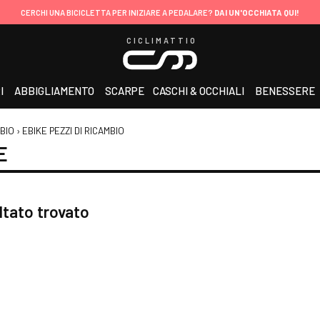
CERCHI UNA BICICLETTA PER INIZIARE A PEDALARE?
DAI UN'OCCHIATA QUI!
CICLIMATTIO
I
ABBIGLIAMENTO
SCARPE
CASCHI & OCCHIALI
BENESSERE
MBIO
›
EBIKE PEZZI DI RICAMBIO
E
ltato trovato