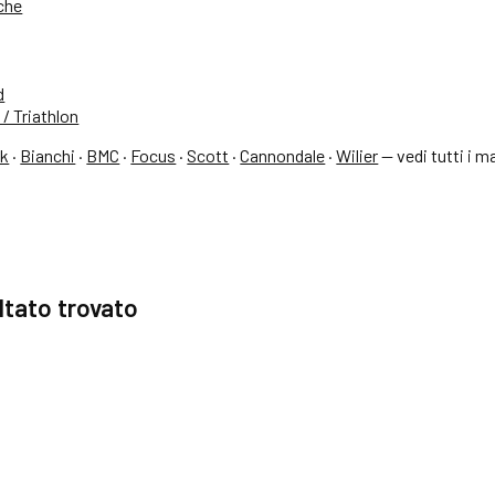
iche
d
/ Triathlon
ek
·
Bianchi
·
BMC
·
Focus
·
Scott
·
Cannondale
·
Wilier
—
vedi tutti i m
ltato trovato