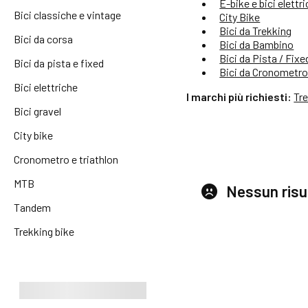
E-bike e bici elettr
Bici classiche e vintage
City Bike
Bici da Trekking
Bici da corsa
Bici da Bambino
Bici da Pista / Fixe
Bici da pista e fixed
Bici da Cronometro 
Bici elettriche
I marchi più richiesti:
Tr
Bici gravel
City bike
Cronometro e triathlon
MTB
Nessun risu
Tandem
Trekking bike