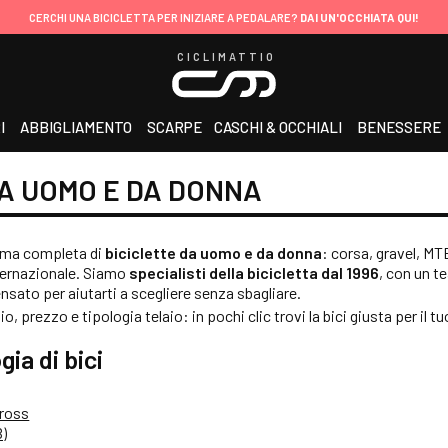
CERCHI UNA BICICLETTA PER INIZIARE A PEDALARE?
DAI UN'OCCHIATA QUI!
CICLIMATTIO
I
ABBIGLIAMENTO
SCARPE
CASCHI & OCCHIALI
BENESSERE
DA UOMO E DA DONNA
amma completa di
biciclette da uomo e da donna
: corsa, gravel, MT
nternazionale. Siamo
specialisti della bicicletta dal 1996
, con un t
ensato per aiutarti a scegliere senza sbagliare.
hio, prezzo e tipologia telaio: in pochi clic trovi la bici giusta per il tu
gia di bici
cross
B)