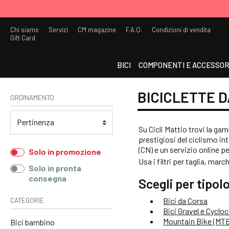
Chi siamo
Servizi
CM magazine
F.A.Q.
Condizioni di vendita
Gift Card
BICI
COMPONENTI E ACCESSOR
BICICLETTE 
ORDINAMENTO
Su Cicli Mattio trovi la g
prestigiosi del ciclismo i
(CN) e un servizio online p
Solo in promozione
Usa i filtri per taglia, marc
Solo in pronta
consegna
Scegli per tipolo
CATEGORIE
Bici da Corsa
Bici Gravel e Cyclo
Mountain Bike (MT
Bici bambino