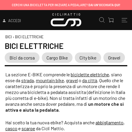
CERCHI UNA BICICLETTA PER INIZIARE A PEDALARE?
DAI UN'OCCHIATA QUI!
CICLIMATTIO
ACCEDI
BICI
›
BICI ELETTRICHE
BICI ELETTRICHE
Bici da corsa
Cargo Bike
City bike
Gravel
La sezione E-BIKE comprende le
biciclette elettriche
,
siano
esse da
strada
,
mountain bike
,
gravel
o
da città
. Quello che le
caratterizza è proprio la presenza di un motore che rende il
mezzo una bicicletta a pedalata assistita (definizione in Italia
più corretta di e-bike). Non si tratta infatti di un motorino che
avanza anche senza dover pedalare, ma di
un motore che si
attiva e aiuta la pedalata
.
Hai scelto la tua nuova ebike? Acquista anche
abbigliamento
,
casco
e
scarpe
da Cicli Mattio.