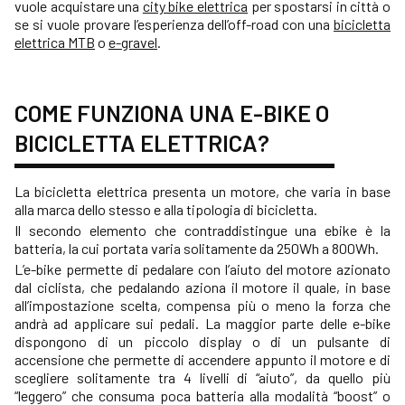
vuole acquistare una
city bike elettrica
per spostarsi in città o
se si vuole provare l’esperienza dell’off-road con una
bicicletta
elettrica MTB
o
e-gravel
.
COME FUNZIONA UNA E-BIKE O
BICICLETTA ELETTRICA?
La bicicletta elettrica presenta un motore, che varia in base
alla marca dello stesso e alla tipologia di bicicletta.
Il secondo elemento che contraddistingue una ebike è la
batteria, la cui portata varia solitamente da 250Wh a 800Wh.
L’e-bike permette di pedalare con l’aiuto del motore azionato
dal ciclista, che pedalando aziona il motore il quale, in base
all’impostazione scelta, compensa più o meno la forza che
andrà ad applicare sui pedali. La maggior parte delle e-bike
dispongono di un piccolo display o di un pulsante di
accensione che permette di accendere appunto il motore e di
scegliere solitamente tra 4 livelli di “aiuto”, da quello più
“leggero” che consuma poca batteria alla modalità “boost” o