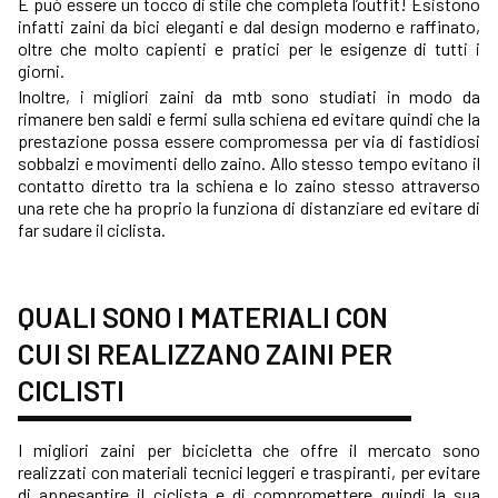
E può essere un tocco di stile che completa l’outfit! Esistono
infatti zaini da bici eleganti e dal design moderno e raffinato,
oltre che molto capienti e pratici per le esigenze di tutti i
giorni.
Inoltre, i migliori zaini da mtb sono studiati in modo da
rimanere ben saldi e fermi sulla schiena ed evitare quindi che la
prestazione possa essere compromessa per via di fastidiosi
sobbalzi e movimenti dello zaino. Allo stesso tempo evitano il
contatto diretto tra la schiena e lo zaino stesso attraverso
una rete che ha proprio la funziona di distanziare ed evitare di
far sudare il ciclista.
QUALI SONO I MATERIALI CON
CUI SI REALIZZANO ZAINI PER
CICLISTI
I migliori zaini per bicicletta che offre il mercato sono
realizzati con materiali tecnici leggeri e traspiranti, per evitare
di appesantire il ciclista e di compromettere quindi la sua