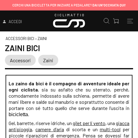
CERCHI UNA BICICLETTA PER INIZIARE A PEDALARE?
DAI UN'OCCHIATA QUI!
CICLIMATTIO
ACCEDI
ACCESSORI BICI
›
ZAINI
ZAINI BICI
Accessori
Zaini
Lo zaino da bici è il compagno di avventure ideale per
ogni ciclista
, sia su asfalto che su sterrato, perché,
comodamente indossato sulla schiena, permette di avere
mani libere e salde sul manubrio e soprattutto consente di
portare con sé tutto quello che serve durante l’uscita in
.
bicicletta
Gel, barrette, riserve idriche, un
gilet per li vento
, una
giacca
antipioggia
,
camere d’aria
di scorta e un
multi-tool
per
piccole riparazioni di emergenza. Pensa se dovessi far