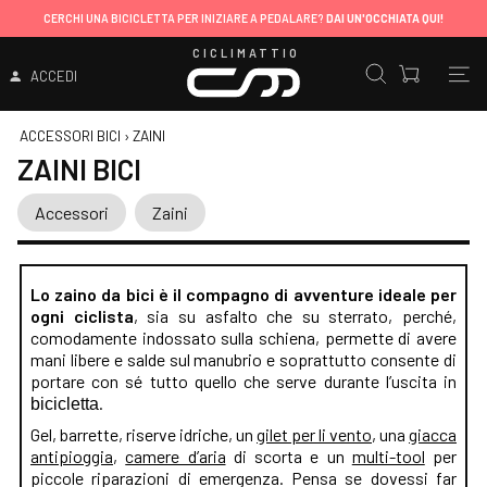
CERCHI UNA BICICLETTA PER INIZIARE A PEDALARE?
DAI UN'OCCHIATA QUI!
CICLIMATTIO
ACCEDI
ACCESSORI BICI
›
ZAINI
ZAINI BICI
Accessori
Zaini
Lo zaino da bici è il compagno di avventure ideale per
ogni ciclista
, sia su asfalto che su sterrato, perché,
comodamente indossato sulla schiena, permette di avere
mani libere e salde sul manubrio e soprattutto consente di
portare con sé tutto quello che serve durante l’uscita in
.
bicicletta
Gel, barrette, riserve idriche, un
gilet per li vento
, una
giacca
antipioggia
,
camere d’aria
di scorta e un
multi-tool
per
piccole riparazioni di emergenza. Pensa se dovessi far