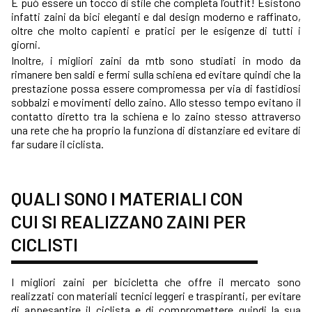
E può essere un tocco di stile che completa l’outfit! Esistono
infatti zaini da bici eleganti e dal design moderno e raffinato,
oltre che molto capienti e pratici per le esigenze di tutti i
giorni.
Inoltre, i migliori zaini da mtb sono studiati in modo da
rimanere ben saldi e fermi sulla schiena ed evitare quindi che la
prestazione possa essere compromessa per via di fastidiosi
sobbalzi e movimenti dello zaino. Allo stesso tempo evitano il
contatto diretto tra la schiena e lo zaino stesso attraverso
una rete che ha proprio la funziona di distanziare ed evitare di
far sudare il ciclista.
QUALI SONO I MATERIALI CON
CUI SI REALIZZANO ZAINI PER
CICLISTI
I migliori zaini per bicicletta che offre il mercato sono
realizzati con materiali tecnici leggeri e traspiranti, per evitare
di appesantire il ciclista e di compromettere quindi la sua