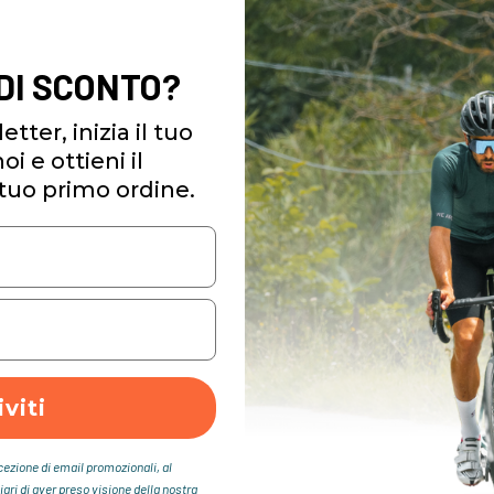
 DI SCONTO?
etter, inizia il tuo
i e ottieni il
tuo primo ordine.
iviti
icezione di email promozionali, al
iari di aver preso visione della nostra