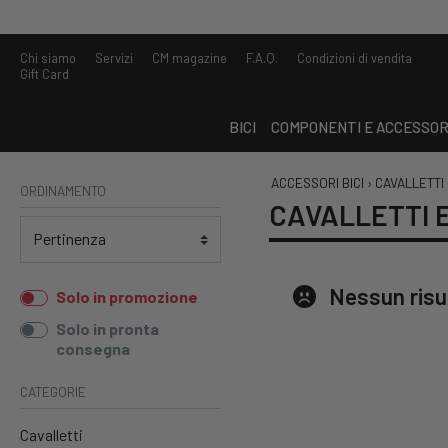
Chi siamo
Servizi
CM magazine
F.A.Q.
Condizioni di vendita
Gift Card
BICI
COMPONENTI E ACCESSOR
ACCESSORI BICI
›
CAVALLETTI
ORDINAMENTO
CAVALLETTI 
Nessun risu
Solo in promozione
Solo in pronta
consegna
CATEGORIE
Cavalletti