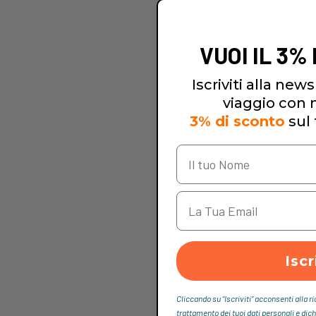
VUOI IL 3%
Iscriviti alla newsl
viaggio con no
3% di sconto
sul 
Iscr
Cliccando su “Iscriviti“ acconsenti alla r
trattamento dei tuoi dati personali e dich