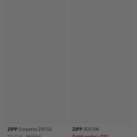
ZIPP
Corpetto ZR1 SS
ZIPP
303 SW
112,10 €
118,00 €
Saldi estivi -21%