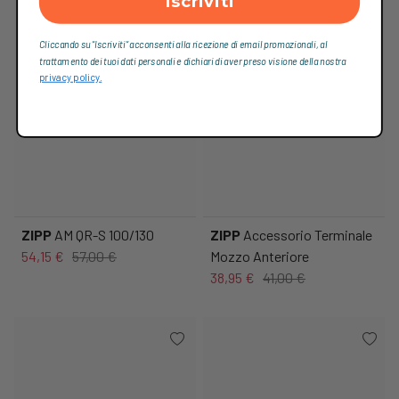
Iscriviti
Cliccando su “Iscriviti“ acconsenti alla ricezione di email promozionali, al
trattamento dei tuoi dati personali e dichiari di aver preso visione della nostra
privacy policy.
ZIPP
AM QR-S 100/130
ZIPP
Accessorio Terminale
54,15 €
57,00 €
Mozzo Anteriore
38,95 €
41,00 €