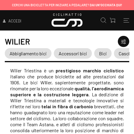
CERCHI UNA BICICLETTA PER INIZIARE A PEDALARE?
DAI UN'OCCHIATA QUI!
CICLIMATTIO
ACCEDI
WILIER
Abbigliamento bici
Accessori bici
Bici
Caschi
Wilier Triestina è un
prestigioso marchio ciclistico
italiano che produce biciclette ad alte prestazioni dal
1906. Le bici WIlier, sapientemente progettate, sono
rinomate per la loro eccezionale
qualità, l'aerodinamica
superiore e la costruzione leggera
. La dedizione di
Wilier Triestina a materiali e tecnologie innovative si
riflette nei loro
telai in fibra di carbonio
brevettati, che
hanno guadagnato loro una reputazione come leader nel
settore del ciclismo. La loro collaborazione con squadre,
come il Team Astana, e atleti di ciclismo professionisti
consolida ulteriormente la loro posizione di marchio di