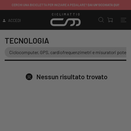
ITALIA
: SPEDIZIONE GRATIS SOPRA 149,99€
SALVO CONTRIBUTI SPEDIZIONE APPLICATI SU DETERMINATI PRODOTTI
CICLIMATTIO
ACCEDI
TECNOLOGIA
Ciclocomputer, GPS, cardiofrequenzimetri e misuratori poten
Nessun risultato trovato