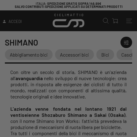
CERCHI UNA BICICLETTA PER INIZIARE A PEDALARE?
DAI UN'OCCHIATA QUI!
CICLIMATTIO
ACCEDI
SHIMANO
Abbigliamento bici
Accessori bici
Bici
Caschi
Con oltre un secolo di storia, SHIMANO è un'azienda
all’
avanguardia
nello sviluppo di nuove tecnologie: crea
prodotti, in risposta alle esigenze dei ciclisti di tutto il
mondo, realizzati con componenti di altissima qualità,
tecnologie originali e idee innovative.
L’azienda venne fondata nel lontano 1921 dal
ventiseienne Shozaburo Shimano a Sakai (Osaka)
,
con il nome Shimano Iron Works: l’attività prevedeva la
produzione di meccanismi di ruota libera per biciclette.
Tra tutti i componenti della bici il meccanismo di ruota