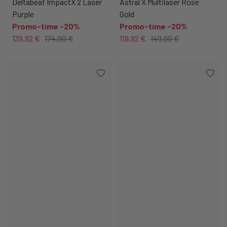
Deltabeat ImpactX 2 Laser
Astral X Multilaser Rose
Purple
Gold
Promo-time -20%
Promo-time -20%
139,92 €
174,90 €
119,92 €
149,90 €