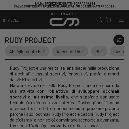
ITALIA
: SPEDIZIONE GRATIS SOPRA 149,99€
SALVO CONTRIBUTI SPEDIZIONE APPLICATI SU DETERMINATI PRODOTTI
CICLIMATTIO
ACCEDI
RUDY PROJECT
Abbigliamento bici
Accessori bici
Bici
Caschi
Rudy Project è una realtà italiana leader nella produzione
di occhiali e caschi sportivi, innovativi, pratici e amati
dai VERI sportivi!
Nata a Treviso nel 1985, Rudy Project inizia da subito la
sua attività con
l’obiettivo di sviluppare occhiali
sportivi di altissimo livello
, che sappiano coniugare
tecnologia e ricercatezza estetica. Così negli anni il brand
è cresciuto, si è fatto conoscere ed apprezzare proprio
perchè i suoi occhiali Rudy Project e caschi Rudy Project
da ciclismo (e non solo) combinano tecnologia avanzata,
funzionalità, design innovativo e stile italiano!