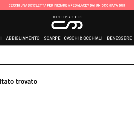
CERCHI UNA BICICLETTA PER INIZIARE A PEDALARE?
DAI UN'OCCHIATA QUI!
CICLIMATTIO
I
ABBIGLIAMENTO
SCARPE
CASCHI & OCCHIALI
BENESSERE
ltato trovato