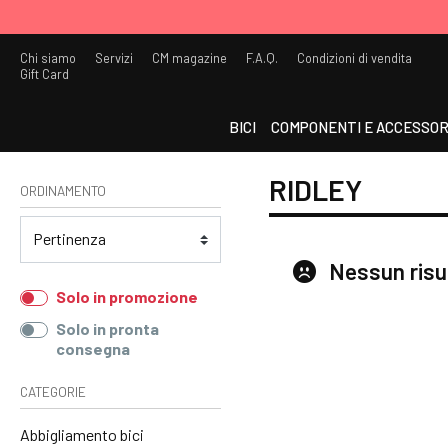
Chi siamo
Servizi
CM magazine
F.A.Q.
Condizioni di vendita
Gift Card
BICI
COMPONENTI E ACCESSOR
RIDLEY
ORDINAMENTO
Nessun risu
Solo in promozione
Solo in pronta
consegna
CATEGORIE
Abbigliamento bici