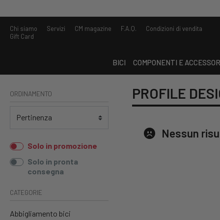
Chi siamo
Servizi
CM magazine
F.A.Q.
Condizioni di vendita
Gift Card
BICI
COMPONENTI E ACCESSOR
PROFILE DES
ORDINAMENTO
Nessun risu
Solo in promozione
Solo in pronta
consegna
CATEGORIE
Abbigliamento bici