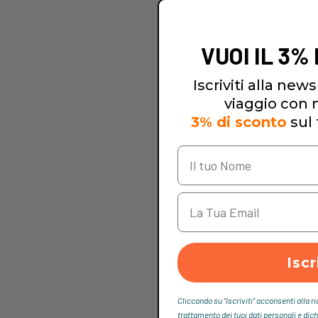
VUOI IL 3%
Iscriviti alla newsl
viaggio con no
3% di sconto
sul 
Iscr
Cliccando su “Iscriviti“ acconsenti alla r
trattamento dei tuoi dati personali e dich