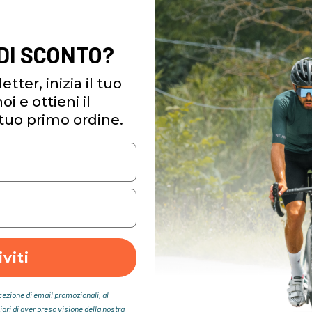
 DI SCONTO?
etter, inizia il tuo
i e ottieni il
tuo primo ordine.
iviti
icezione di email promozionali, al
iari di aver preso visione della nostra