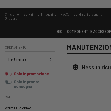
Chi siamo
Servizi
CM magazine
F.A.Q.
Condizioni di vendita
Gift Card
BICI
COMPONENTI E ACCESSOR
MANUTENZION
ORDINAMENTO
Nessun risu
Solo in promozione
Solo in pronta
consegna
CATEGORIE
Attrezzi e chiavi