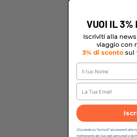
VUOI IL 3%
Iscriviti alla newsl
viaggio con no
3% di sconto
sul 
Iscr
Cliccando su “Iscriviti“ acconsenti alla r
trattamento dei tuoi dati personali e dich