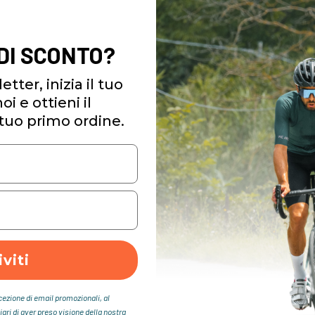
 DI SCONTO?
etter, inizia il tuo
i e ottieni il
tuo primo ordine.
iviti
icezione di email promozionali, al
iari di aver preso visione della nostra