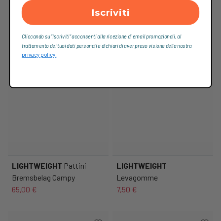
Iscriviti
Cliccando su “Iscriviti“ acconsenti alla ricezione di email promozionali, al
trattamento dei tuoi dati personali e dichiari di aver preso visione della nostra
privacy policy.
LIGHTWEIGHT
Pattini
LIGHTWEIGHT
Bremsbelag Campy
Levagomme
65,00 €
7,50 €